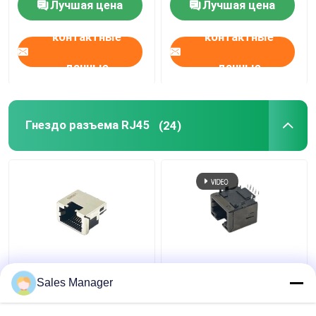
Лучшая цена
Лучшая цена
пластиковыми
ногами
контактные
контактные
данные
данные
Гнездо разъема RJ45
(24)
Наполовину
гнездо Джека
защищаемый порт
соединителя РДЖ45
Sales Manager
1.5АМП Джек гнезда
СМТ 8П8К женское с
разъема-розетки ПКБ
СИД Х11.60мм