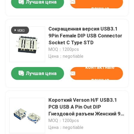
Лучшая цена
данные
Сокращенная версия USB3.1
9Pin Female DIP USB Connector
Socket C Type STD
MOQ：1200pcs
Цена：negotiable
контактные
Лучшая цена
данные
Короткий Verson H/F USB3.1
PCB USB A Pin Out DIP
Гнездовой разъем Женский 90
градусов 9Pin CH2.76mm
MOQ：1200pcs
Цена：negotiable