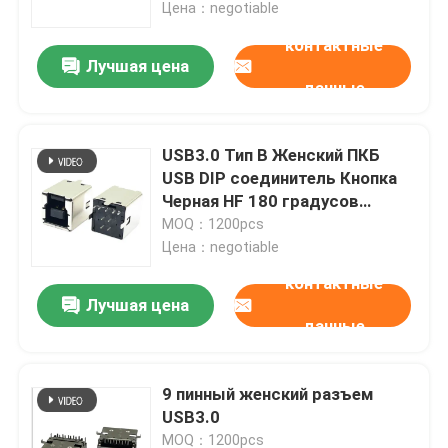
Цена：negotiable
контактные
Лучшая цена
данные
USB3.0 Тип B Женский ПКБ
USB DIP соединитель Кнопка
Черная HF 180 градусов
Форма T
MOQ：1200pcs
Цена：negotiable
контактные
Лучшая цена
Дом
данные
Продукты
9 пинный женский разъем
USB3.0
О нас
MOQ：1200pcs