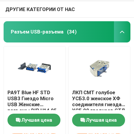
ДРУГИЕ КАТЕГОРИИ ОТ НАС
Разъем USB-разъема
(34)
PA9T Blue HF STD
ЛКП СМТ голубое
USB3 Гнездо Micro
УСБ3.0 женское ХФ
USB Женские
соединителя гнезда
разъемы DIP H14,95
УСБ 90 градусов СТД
мм
9 штырей
Лучшая цена
Лучшая цена
ПОГРУЖЕНИЕ
контактные
контактные