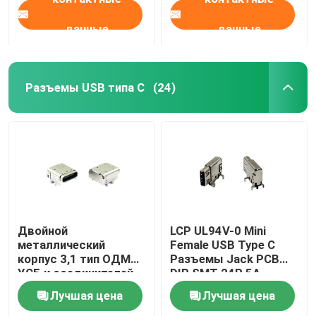
данные
данные
Разъемы USB типа C
(24)
Двойной
LCP UL94V-0 Mini
металлический
Female USB Type C
корпус 3,1 тип ОДМ
Разъемы Jack PCB
УСБ к соединителей
DIP SMT 24P 5A
ПКБ женский 24Пин
Лучшая цена
Лучшая цена