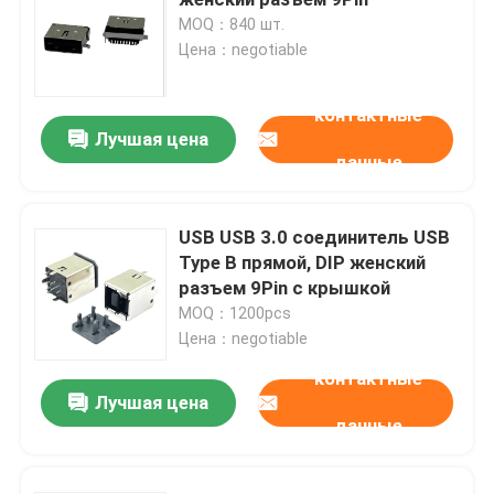
MOQ：840 шт.
Цена：negotiable
Гнездовой разъем DP
контактные
Разъем микро-HDMI
Лучшая цена
данные
Гнездо разъема RJ45
USB USB 3.0 соединитель USB
Type B прямой, DIP женский
соединители D-подводной лодки
разъем 9Pin с крышкой
MOQ：1200pcs
Штабелированные USB-разъемы
Цена：negotiable
контактные
Лучшая цена
Водонепроницаемые разъемы IP67
данные
КОННЕКТОР для хранения энергии