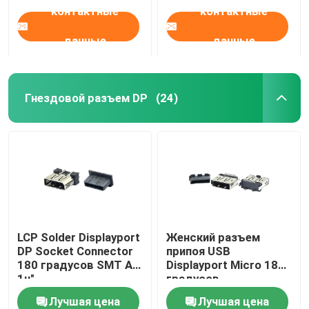
контактные
контактные
данные
данные
Гнездовой разъем DP
(24)
LCP Solder Displayport
Женский разъем
DP Socket Connector
припоя USB
180 градусов SMT Au
Displayport Micro 180
1u"
градусов
ПОГРУЖЕНИЯ СМТ
Лучшая цена
Лучшая цена