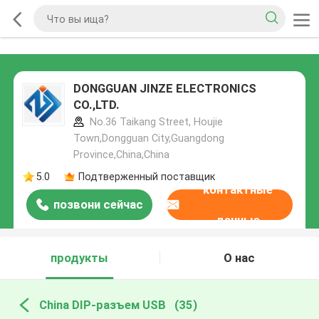
DONGGUAN JINZE ELECTRONICS
CO.,LTD.
No.36 Taikang Street, Houjie
Town,Dongguan City,Guangdong
Province,China,China
5.0
Подтверженный поставщик
контактные
позвони сейчас
данные
продукты
О нас
China DIP-разъем USB
(35)