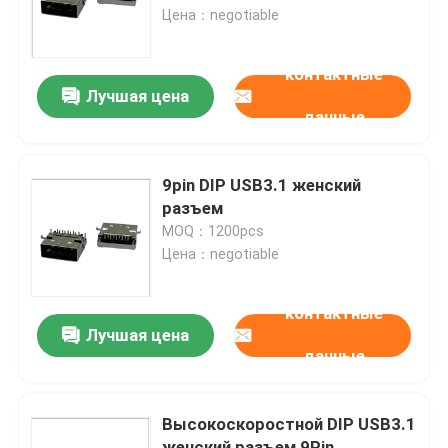
Цена：negotiable
Путешествие фабрики
контактные
Лучшая цена
данные
Проверка качества
Контакт США
9pin DIP USB3.1 женский
разъем
MOQ：1200pcs
Спросите цитату
Цена：negotiable
DIP-разъем USB
контактные
Лучшая цена
данные
Разъем USB-разъема
Высокоскоростной DIP USB3.1
Разъемы USB типа C
женский разъем 9Pin