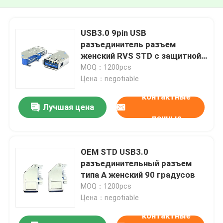
USB3.0 9pin USB
разъединитель разъем
женский RVS STD с защитной
крышкой
MOQ：1200pcs
Цена：negotiable
контактные
Лучшая цена
данные
OEM STD USB3.0
разъединительный разъем
типа А женский 90 градусов
MOQ：1200pcs
Цена：negotiable
контактные