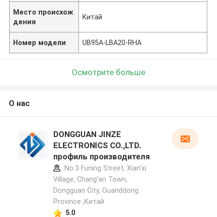
Место происхож
Китай
дения
Номер модели
UB95A-LBA20-RHA
Осмотрите больше
О нас
DONGGUAN JINZE
ELECTRONICS CO.,LTD.
профиль производителя
No.3 Funing Street, Xian'xi
Village, Chang'an Town,
Dongguan City, Guanddong
Province ,Китай
5.0