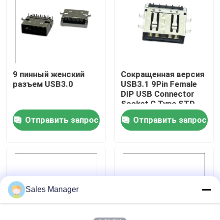
Путешествие фабрики
Проверка качества
9 пинный женский
Сокращенная версия
разъем USB3.0
USB3.1 9Pin Female
Контакт США
DIP USB Connector
Socket C Type STD
Отправить запрос
Отправить запрос
Спросите цитату
DIP-разъем USB
Разъем USB-разъема
Sales Manager
Разъемы USB типа C