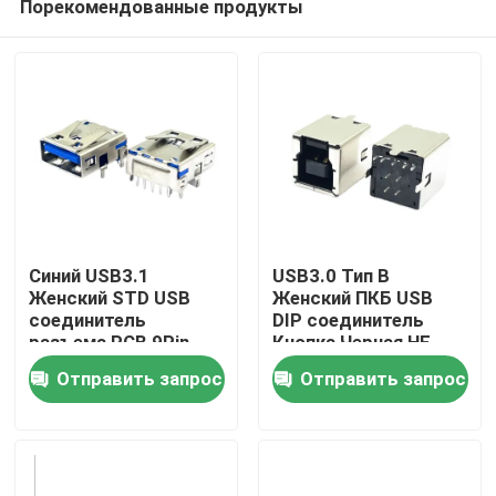
Порекомендованные продукты
Синий USB3.1
USB3.0 Тип B
Женский STD USB
Женский ПКБ USB
соединитель
DIP соединитель
разъема PCB 9Pin
Кнопка Черная HF
Дом
180 градусов Форма
Отправить запрос
Отправить запрос
T
Продукты
О нас