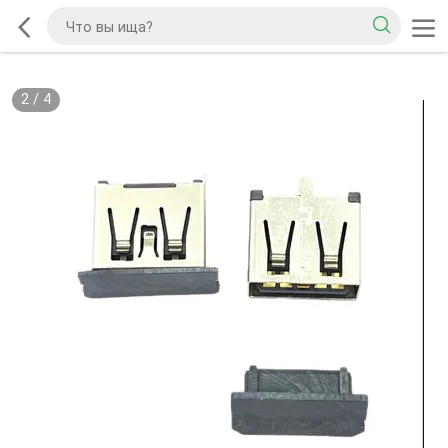
2
/
4