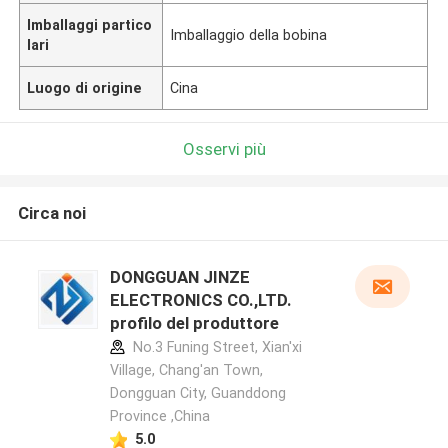
Imballaggi partico
Imballaggio della bobina
lari
Luogo di origine
Cina
Osservi più
Circa noi
DONGGUAN JINZE
ELECTRONICS CO.,LTD.
profilo del produttore
No.3 Funing Street, Xian'xi
Village, Chang'an Town,
Dongguan City, Guanddong
Province ,China
5.0