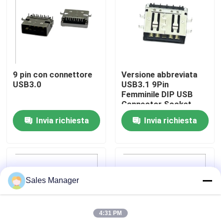
Giro della fabbrica
Controllo di qualità
9 pin con connettore
Versione abbreviata
USB3.0
USB3.1 9Pin
Contatto Stati Uniti
Femminile DIP USB
Connector Socket
Tipo C STD
Invia richiesta
Invia richiesta
Richieda una citazione
Connettore DIP USB
Sales Manager
Connettore presa USB
4:31 PM
Connettori USB di tipo C