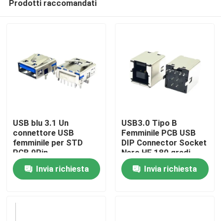
Prodotti raccomandati
USB blu 3.1 Un
USB3.0 Tipo B
connettore USB
Femminile PCB USB
femminile per STD
DIP Connector Socket
PCB 9Pin
Nero HF 180 gradi
Casa
Forma T
Invia richiesta
Invia richiesta
Prodotti
Circa noi