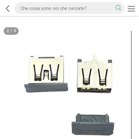
2
/
4