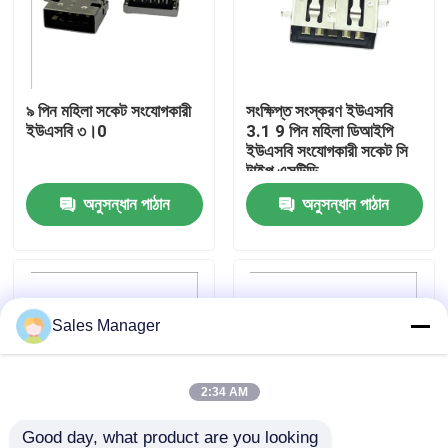
কারখানা ভ্রমণ
৯ পিন মহিলা সকেট সংযোগকারী
সংক্ষিপ্ত সংস্করণ ইউএসবি
মান নিয়ন্ত্রণ
ইউএসবি ৩।0
3.1 9 পিন মহিলা ডিআইপি
ইউএসবি সংযোগকারী সকেট সি
টাইপ এসটিডি
যোগাযোগ করুন
অনুসন্ধান পাঠান
অনুসন্ধান পাঠান
উদ্ধৃতির জন্য আবেদন
ডিপ ইউএসবি সংযোগকারী
Sales Manager
ইউএসবি সকেট সংযোগকারী
2:34 AM
ইউএসবি টাইপ সি সংযোগকারী
Good day, what product are you looking 