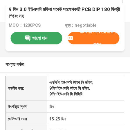
9 পিন 3.0 ইউএসবি মহিলা সকেট সংযোগকারী PCB DIP 180 ডিগ্রী
স্প্রিং সহ
MOQ：1200PCS
মূল্য：negotiable
আমাদের সাথে যোগাযোগ
ভালো দাম
করুন
পণ্যের বর্ণনা
এলসিপি ইউএসবি টাইপ সি মহিলা
,
লক্ষণীয় করা:
9পিন ইউএসবি টাইপ সি মহিলা
,
9পিন ইউএসবি সি পিসিবি
উৎপত্তি স্থল
চীন
ডেলিভারি সময়
15-25 দিন