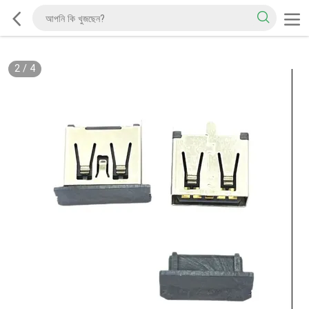
2
/
4