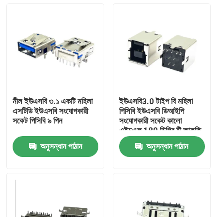
নীল ইউএসবি ৩.১ একটি মহিলা
ইউএসবি3.0 টাইপ বি মহিলা
এসটিডি ইউএসবি সংযোগকারী
পিসিবি ইউএসবি ডিআইপি
সকেট পিসিবি ৯ পিন
সংযোগকারী সকেট কালো
এইচএফ 180 ডিগ্রি টি আকৃতি
অনুসন্ধান পাঠান
অনুসন্ধান পাঠান
বাড়ি
পণ্য
আমাদের সম্পর্কে