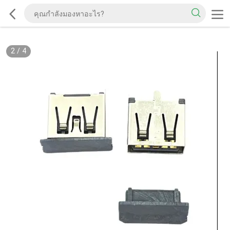
2
/
4