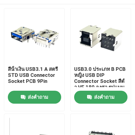
สีน้ําเงิน USB3.1 A สตรี
USB3.0 ประเภท B PCB
STD USB Connector
หญิง USB DIP
Socket PCB 9Pin
Connector Socket สีดํ
า HF 180 องศา รูปแบบ
T
บ้าน
ส่งคำถาม
ส่งคำถาม
สินค้า
เกี่ยวกับเรา