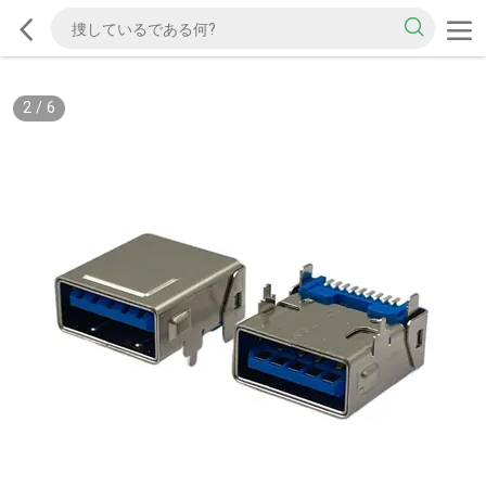
2
/
6