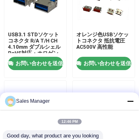
工場旅行
USB3.1 STDソケット
オレンジ色USBソケッ
品質管理
コネクタ R/A T/H CH
トコネクタ 抵抗電圧
4.10mm ダブルシェル
AC500V 高性能
RoHS対応・ホロゲン
接触米国
フリー
お問い合わせを送信
お問い合わせを送信
引用を要求しなさい
DIP USB コネクタ
Sales Manager
USBソケットコネクタ
12:46 PM
USB タイプ C コネクタ
Good day, what product are you looking 