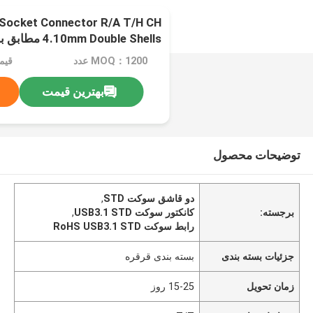
Socket Connector R/A T/H CH
4.10mm Double Shells مطابق با RoHS و بدون هالوژن
MOQ：1200 عدد
قیمت：e
بهترین قیمت
توضیحات محصول
دو قاشق سوکت STD
,
برجسته:
کانکتور سوکت USB3.1 STD
,
رابط سوکت RoHS USB3.1 STD
جزئیات بسته بندی
بسته بندی قرقره
زمان تحویل
15-25 روز