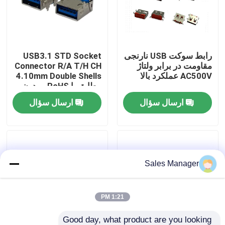
تور کارخانه
رابط سوکت USB نارنجی
USB3.1 STD Socket
کنترل کیفیت
مقاومت در برابر ولتاژ
Connector R/A T/H CH
AC500V عملکرد بالا
4.10mm Double Shells
مطابق با RoHS و بدون
با ما تماس بگیرید
هالوژن
ارسال سؤال
ارسال سؤال
درخواست نقل قول
کانکتور DIP USB
Sales Manager
کانکتور سوکت USB
1:21 PM
کانکتورهای USB نوع C
Good day, what product are you looking 