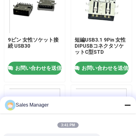
工場旅行
品質管理
9ピン 女性ソケット接
短編USB3.1 9Pin 女性
続 USB30
DIPUSBコネクタソケ
ットC型STD
接触米国
お問い合わせを送信
お問い合わせを送信
引用を要求しなさい
DIP USB コネクタ
Sales Manager
USBソケットコネクタ
3:41 PM
USB タイプ C コネクタ