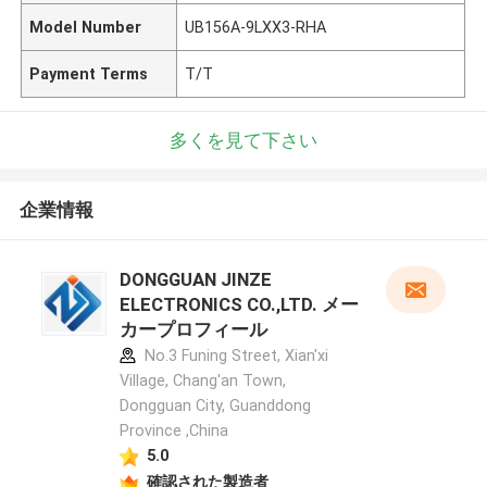
Model Number
UB156A-9LXX3-RHA
Payment Terms
T/T
多くを見て下さい
企業情報
DONGGUAN JINZE
ELECTRONICS CO.,LTD. メー
カープロフィール
No.3 Funing Street, Xian'xi
Village, Chang'an Town,
Dongguan City, Guanddong
Province ,China
5.0
確認された製造者