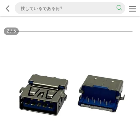
2
/
5