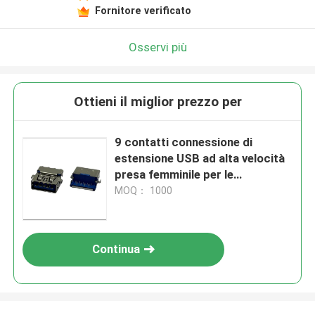
Fornitore verificato
Osservi più
Ottieni il miglior prezzo per
9 contatti connessione di
estensione USB ad alta velocità
presa femminile per le
applicazioni attraverso il foro
MOQ： 1000
Continua