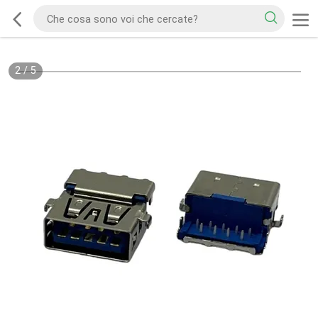
2
/
5