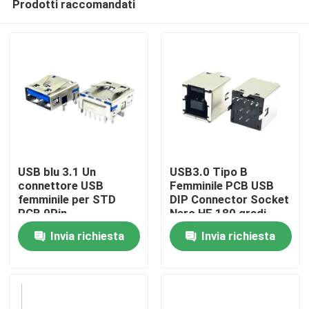
Prodotti raccomandati
USB blu 3.1 Un
USB3.0 Tipo B
connettore USB
Femminile PCB USB
femminile per STD
DIP Connector Socket
PCB 9Pin
Nero HF 180 gradi
Casa
Forma T
Invia richiesta
Invia richiesta
Prodotti
Circa noi