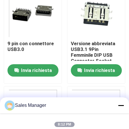
Giro della fabbrica
Controllo di qualità
9 pin con connettore
Versione abbreviata
USB3.0
USB3.1 9Pin
Contatto Stati Uniti
Femminile DIP USB
Connector Socket
Tipo C STD
Invia richiesta
Invia richiesta
Richieda una citazione
Connettore DIP USB
Sales Manager
Connettore presa USB
8:12 PM
Connettori USB di tipo C