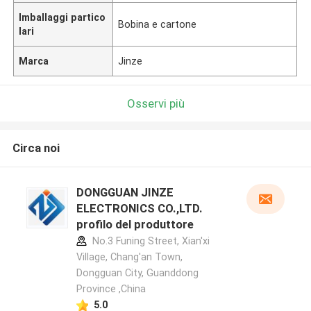
Imballaggi partico
Bobina e cartone
lari
Marca
Jinze
Osservi più
Circa noi
DONGGUAN JINZE
ELECTRONICS CO.,LTD.
profilo del produttore
No.3 Funing Street, Xian'xi
Village, Chang'an Town,
Dongguan City, Guanddong
Province ,China
5.0