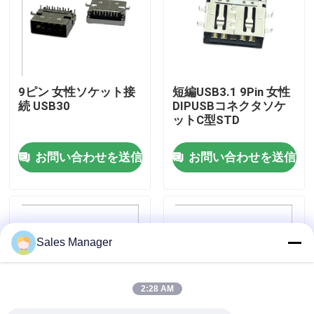
工場旅行
品質管理
9ピン 女性ソケット接
短編USB3.1 9Pin 女性
続 USB30
DIPUSBコネクタソケ
ットC型STD
接触米国
お問い合わせを送信
お問い合わせを送信
引用を要求しなさい
DIP USB コネクタ
Sales Manager
USBソケットコネクタ
2:28 AM
USB タイプ C コネクタ