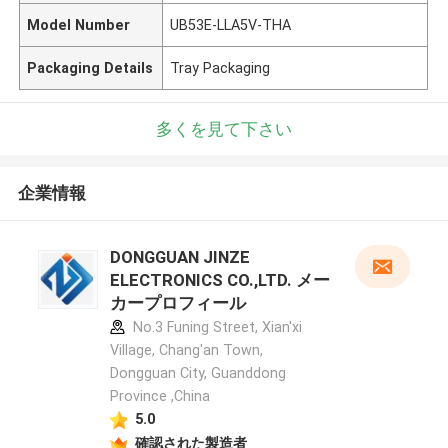
Model Number
UB53E-LLA5V-THA
Packaging Details
Tray Packaging
多くを見て下さい
企業情報
DONGGUAN JINZE
ELECTRONICS CO.,LTD. メー
カープロフィール
No.3 Funing Street, Xian'xi
Village, Chang'an Town,
Dongguan City, Guanddong
Province ,China
5.0
確認された製造者