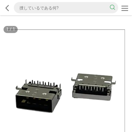
1
/
1