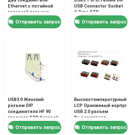
Ethernet с потайной
USB Connector Socket
головкой разъема
C Type STD
Ethernet Pin Half RJ45 с
Отправить запрос
Отправить запрос
потайной головкой
USB3.0 Женский
Высокотемпературный
разъем DIP
LCP Оранжевый корпус
соединителя HF 90
USB 2.0 разъем
градусов STD боковой
Выдерживает
розеткой 9Pin
напряжение 500В AC
Отправить запрос
Отправить запрос