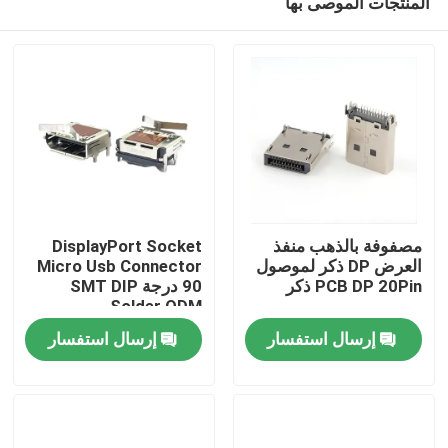
المنتجات الموصى بها
مصفوفة بالذهب منفذ
DisplayPort Socket
العرض DP ذكر لموصول
Micro Usb Connector
PCB DP 20Pin ذكر
90 درجة SMT DIP
Solder ODM
منزل
إرسال استفسار
إرسال استفسار
حول بنا
إتصال