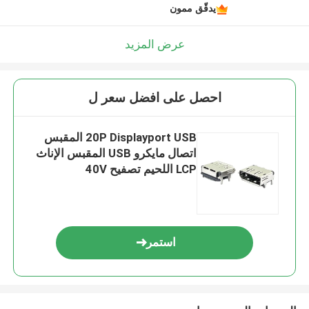
يدقّق ممون
عرض المزيد
احصل على افضل سعر ل
20P Displayport USB المقبس
اتصال مايكرو USB المقبس الإناث
LCP اللحيم تصفيح 40V
استمر