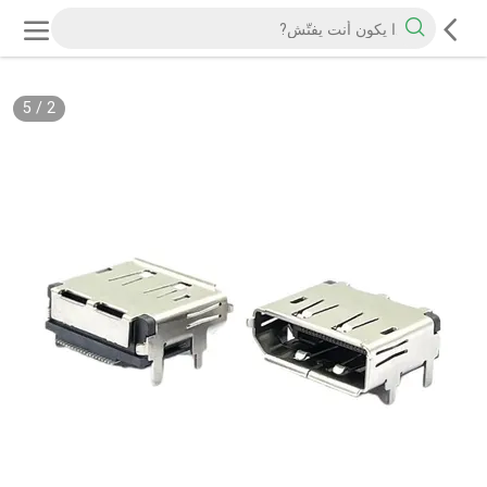
5
/
2