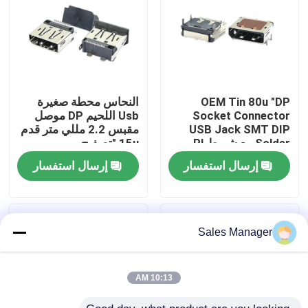
المنتجات
موصل DIP USB
OEM Tin 80u "DP
النحاس محطة صغيرة
Socket Connector
Usb اللحيم DP موصل
موصل مقبس USB
USB Jack SMT DIP
مقبس 2.2 مللي متر قدم
Solder مع شريط PI
15u "تصفيح
إرسال استفسار
إرسال استفسار
موصلات USB من النوع C.
موصل موانئ دبي المقبس
Sales Manager
مقبس HDMI صغير
10:13 AM
مقبس موصل أنثى RJ45