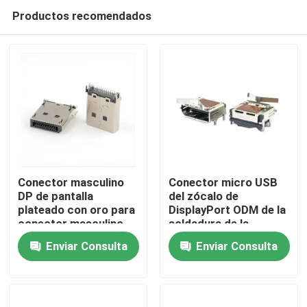
Productos recomendados
Conector masculino
Conector micro USB
DP de pantalla
del zócalo de
plateado con oro para
DisplayPort ODM de la
Inicio
conector masculino
soldadura de la
DP 20Pin de PCB de
INMERSIÓN de SMT
Enviar Consulta
Enviar Consulta
1,6 mm
de 90 grados
Sobre nosotros
Contactos