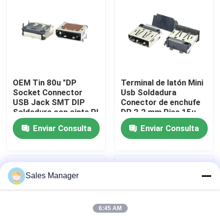
Productos
Conector DIP USB
OEM Tin 80u "DP
Terminal de latón Mini
Conector de enchufe USB
Socket Connector
Usb Soldadura
USB Jack SMT DIP
Conector de enchufe
Soldadura con cinta PI
DP 2.2 mm Pies 15u
Conectores USB tipo C
"Recubrimiento
Enviar Consulta
Enviar Consulta
Conector hembra DP
Sales Manager
Zócalo Micro HDMI
6:45 AM
Toma de conector hembra RJ45