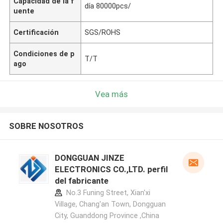
Capacidad de la f
día 80000pcs/
uente
Certificación
SGS/ROHS
Condiciones de p
T/T
ago
Vea más
SOBRE NOSOTROS
DONGGUAN JINZE
ELECTRONICS CO.,LTD. perfil
del fabricante
No.3 Funing Street, Xian'xi
Village, Chang'an Town, Dongguan
City, Guanddong Province ,China