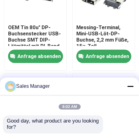
Produkte
OEM Tin 80u" DP-
Messing-Terminal,
Buchsenstecker USB-
Mini-USB-Löt-DP-
DIP-USB-Anschluss
Buchse SMT DIP-
Buchse, 2,2 mm Füße,
Lötmittel mit PI-Band
15u-Zoll-
Beschichtung
Anfrage absenden
Anfrage absenden
USB-Buchse
USB-Typ-C-Anschlüsse
Sales Manager
DP-Buchsenstecker
8:02 AM
Micro-HDMI-Buchse
Good day, what product are you looking 
for?
RJ45-Buchse
0,5 AMP Displayport
SMT Displayport DP-