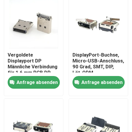
Vergoldete
DisplayPort-Buchse,
Displayport DP
Micro-USB-Anschluss,
Männliche Verbindung
90 Grad, SMT, DIP,
für 1,6 mm PCB DP
Löt-ODM
20Pin Männliche
Anfrage absenden
Anfrage absenden
Verbindung
Nach Hause
Über uns
Kontakte