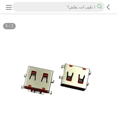
5
/
2