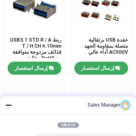
جولة في المعمل
رقابة جودة
عقدة USB برتقالية
ربط USB3.1 STD R / A
متصلة بمقاومة الجهد
T / H CH 4.10mm
AC500V أداء عالي
قذائف مزدوجة متوافقة
اتصل بنا
مع RoHS وخالية من
الهولوجين
إرسال استفسار
إرسال استفسار
اطلب اقتباس
موصل DIP USB
Sales Manager
موصل مقبس USB
4:15 AM
موصلات USB من النوع C.