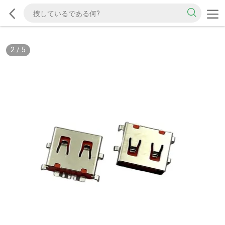
2
/
5