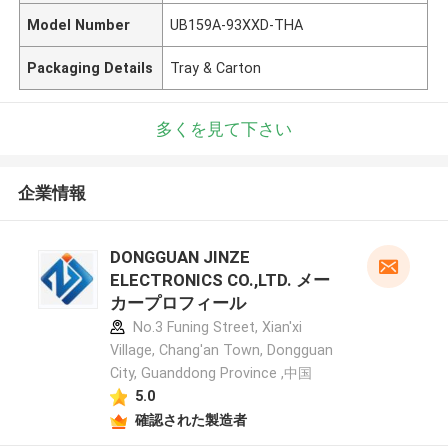
Model Number
UB159A-93XXD-THA
Packaging Details
Tray & Carton
多くを見て下さい
企業情報
DONGGUAN JINZE
ELECTRONICS CO.,LTD. メー
カープロフィール
No.3 Funing Street, Xian'xi
Village, Chang'an Town, Dongguan
City, Guanddong Province ,中国
5.0
確認された製造者