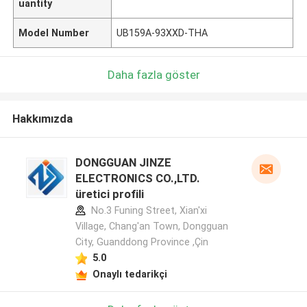
uantity
Model Number
UB159A-93XXD-THA
Daha fazla göster
Hakkımızda
DONGGUAN JINZE
ELECTRONICS CO.,LTD.
üretici profili
No.3 Funing Street, Xian'xi
Village, Chang'an Town, Dongguan
City, Guanddong Province ,Çin
5.0
Onaylı tedarikçi