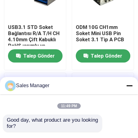
Ürünler
USB3.1 STD Soket
ODM 10G CH1mm
Bağlantısı R/A T/H CH
Soket Mini USB Pin
DIP USB Konektörü
4.10mm Çift Kabuklı
Soket 3.1 Tip A PCB
RoHS uyumlu ve
Hoalogen Serbest
Talep Gönder
Talep Gönder
USB Soket Konnektörü
USB C Tipi Konnektörler
Sales Manager
DP Soket Konnektörü
11:49 PM
Mikro HDMI Soketi
Good day, what product are you looking 
for?
RJ45 Dişi Konnektör Soketi
USB3.1 A L16.5mm
OEM Mikro Tip B 3.0