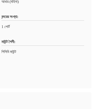
আধার (মহিলা)
বন্দরের সংখ্যা:
1 পোর্ট
মাউন্ট শৈলী:
পিসিবি মাউন্ট