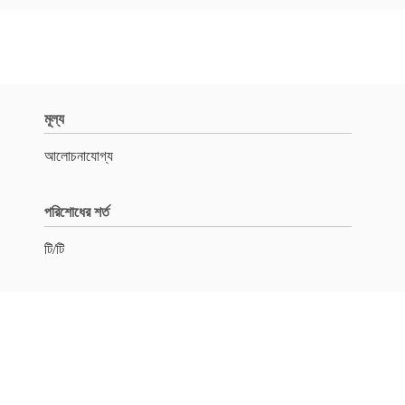
মূল্য
আলোচনাযোগ্য
পরিশোধের শর্ত
টি/টি