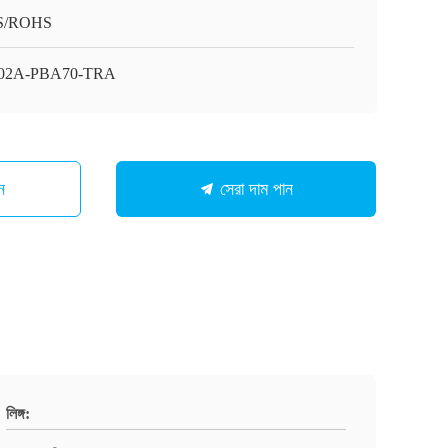
S/ROHS
02A-PBA70-TRA
ন
সেরা দাম পান
লিঙ্গ: