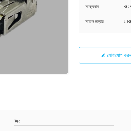
সাক্ষ্যদান
SG
মডেল নম্বার
UB
যোগাযোগ করু
রঙ: