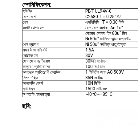
স্পেসিফিকেশন:
হাউজিং
PBT UL94V-0
যোগাযোগ
C2680 T = 0.25 মিমি
শেল
এসপিসিসি।T = 0.30 মিমি
কলাই যোগাযোগ
যোগাযোগ এলাকা: Au 1u"
সোল্ডার এলাকা: টিন 80u" মিন
Ni 50u" সর্বনিম্ন আন্ডারপ্লেটেড
শেল প্রলেপ
Ni 50u" সর্বনিম্ন ধাতুপট্টাবৃত
এমনকি আপনি যদি
1.5A
ভোল্টেজ হার
30V
যোগাযোগ প্রতিরোধ
30মি
Ω সর্বোচ্চ
অন্তরণ প্রতিরোধের
100 মি
Ω মিন
অস্তরক প্রতিরোধী ভোল্টেজ
1 মিনিটের জন্য AC 500V
মিলন শক্তি
35N সর্বোচ্চ
আনমেটিং ফোর্স
10N মিনিট
স্থায়িত্ব
1500 সাইকেল
অপারেটিং তাপমাত্রা
-40ºC~+85ºC
ছবি: