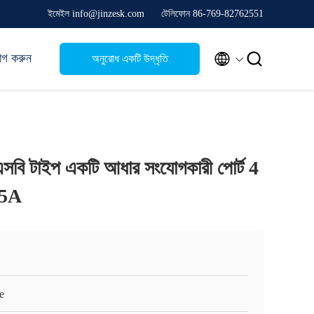
ইমেইল info@jinzesk.com
টেলিফোন 86-769-82762551


োগ করুন
অনুরোধ একটি উদ্ধৃতি
এসবি টাইপ একটি আধার সংযোগকারী পোর্ট 4
.5A
e