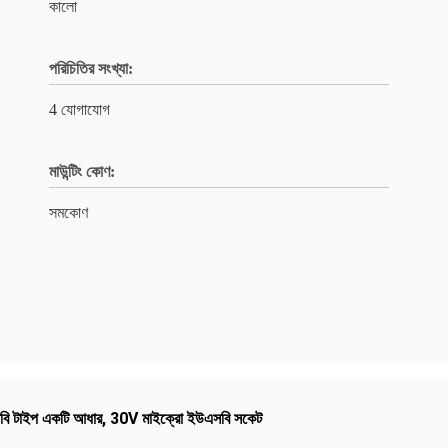
কালো
পরিচিতির সংখ্যা:
4 যোগাযোগ
মাউন্টিং কোণ:
সমকোণ
ি টাইপ একটি আধার
,
30V মাইক্রো ইউএসবি সকেট