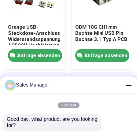
Produkte
Orange USB-
ODM 10G CH1mm
Steckdose-Anschluss
Buchse Mini USB Pin
DIP-USB-Anschluss
Widerstandsspannung
Buchse 3.1 Typ A PCB
AC500V Hochleistung
Anfrage absenden
Anfrage absenden
USB-Buchse
USB-Typ-C-Anschlüsse
Sales Manager
DP-Buchsenstecker
6:27 AM
Micro-HDMI-Buchse
Good day, what product are you looking 
for?
RJ45-Buchse
USB3.1 A L16,5 mm
OEM Micro Typ B 3.0