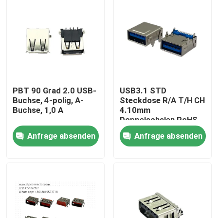
PBT 90 Grad 2.0 USB-
USB3.1 STD
Buchse, 4-polig, A-
Steckdose R/A T/H CH
Buchse, 1,0 A
4.10mm
Doppelschalen RoHS-
konform und frei von
Anfrage absenden
Anfrage absenden
Hoalogen
Nach Hause
Über uns
Kontakte