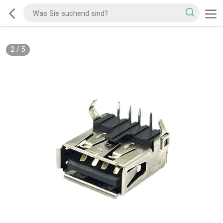
2
/
5