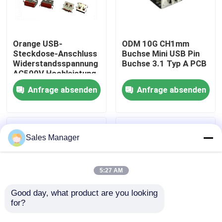
Produkte
Orange USB-
ODM 10G CH1mm
Steckdose-Anschluss
Buchse Mini USB Pin
DIP-USB-Anschluss
Widerstandsspannung
Buchse 3.1 Typ A PCB
AC500V Hochleistung
Anfrage absenden
Anfrage absenden
USB-Buchse
USB-Typ-C-Anschlüsse
Sales Manager
DP-Buchsenstecker
5:27 AM
Micro-HDMI-Buchse
Good day, what product are you looking 
for?
RJ45-Buchse
USB3.1 A L16,5 mm
OEM Micro Typ B 3.0