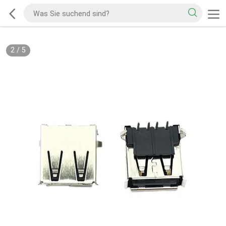
2
/
5