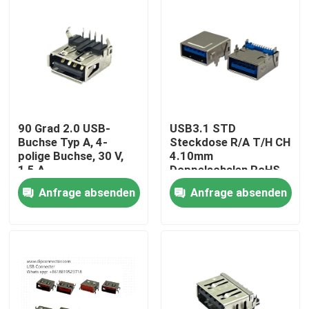
90 Grad 2.0 USB-
USB3.1 STD
Buchse Typ A, 4-
Steckdose R/A T/H CH
polige Buchse, 30 V,
4.10mm
1,5 A
Doppelschalen RoHS-
konform und frei von
Anfrage absenden
Anfrage absenden
Hoalogen
Nach Hause
Über uns
Kontakte