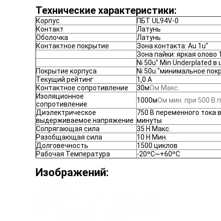
Технические характеристики:
Корпус
ПБТ UL94V-0
Контакт
Латунь
Оболочка
Латунь
Контактное покрытие
Зона контакта: Au 1u"
Зона пайки: яркая олово
Ni 50u" Min Underplated в
Покрытие корпуса
Ni 50u "минимальное пок
Текущий рейтинг
1,0 А
Контактное сопротивление
30м
Ом Макс.
Изоляционное
1000м
Ом мин. при 500 В п
сопротивление
Диэлектрическое
750 В переменного тока в
выдерживаемое напряжение
минуты
Сопрягающая сила
35 Н Макс.
Разобщающая сила
10 Н Мин.
Долговечность
1500 циклов
Рабочая Температура
-20ºC~+60ºC
Изображений: