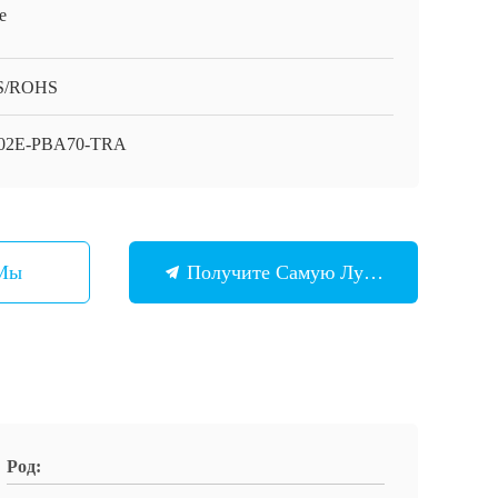
e
S/ROHS
02E-PBA70-TRA
 Мы
Получите Самую Лучшую Цену
Род: