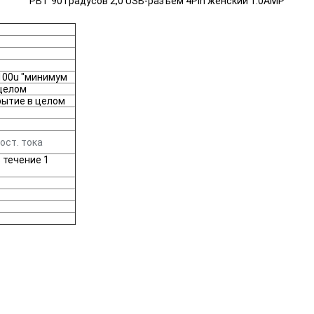
PBT 90 градусов 2,0 USB-разъем 4Pin женский 1.0AMP
 100u "минимум
 целом
рытие в целом
ост. тока
 течение 1