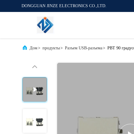
DONGGUAN JINZE ELECTRONICS CO.,LTD.
Дом
>
продукты
>
Разъем USB-разъема
>
PBT 90 градус