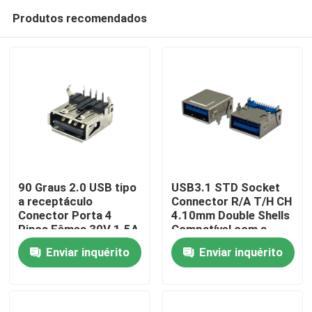
Produtos recomendados
90 Graus 2.0 USB tipo
USB3.1 STD Socket
a receptáculo
Connector R/A T/H CH
Conector Porta 4
4.10mm Double Shells
Casa
Pinos Fêmea 30V 1.5A
Compatível com a
RoHS e livre de
Enviar inquérito
Enviar inquérito
hoalógenos
Produtos
Sobre nós