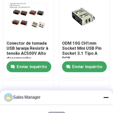
Excursão da fábrica
Controle da qualidade
Conector de tomada
ODM 10G CH1mm
Contato E.U.
USB laranja Resistir à
Socket Mini USB Pin
tensão AC500V Alto
Socket 3.1 Tipo A
desempenho
PCB
Peça umas citações
Enviar inquérito
Enviar inquérito
DIP Conector USB
Conector USB
Sales Manager
Conectores USB tipo C