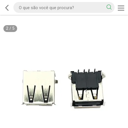
2
/
5