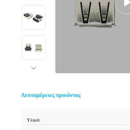
Λεπτομέρειες προιόντος
Υλικό: