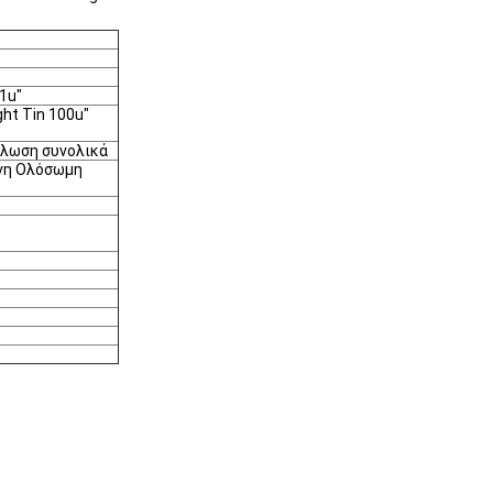
1u"
ht Tin 100u"
λλωση συνολικά
ένη Ολόσωμη