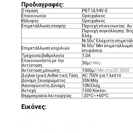
Προδιαγραφές:
Στέγαση
PBT UL94V-0
Επικοινωνία
Ορείχαλκος
Κέλυφος
Ορείχαλκος
Επιμετάλλωση επαφής
Περιοχή επικοινωνίας: Au 
Περιοχή συγκόλλησης: Brig
Ελάχ
Ni 50u" Ελάχιστη επιμετά
Ni 50u" Min επιμεταλλωμ
Επιμετάλλωση κοχυλιών
επιφάνεια
Τρέχουσα βαθμολογία
1,0Α
Επικοινωνήστε με την
30μ
Ω Μέγ
Αντίσταση
Αντίσταση μόνωσης
1000μ
Ω Min στα DC 500V
Διηλεκτρική Ανθεκτική Τάση
AC 750V για 1 λεπτό
Δύναμη ζευγαρώματος
35N Μέγ
Ασυναγώνιστη Δύναμη
10Ν Ελάχ
Αντοχή
1500 Κύκλοι
Θερμοκρασία λειτουργίας
-20ºC~+60ºC
Εικόνες: