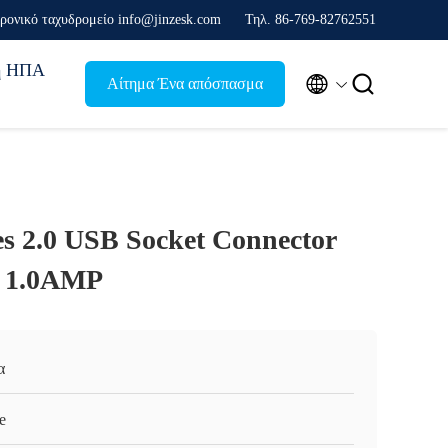
ρονικό ταχυδρομείο info@jinzesk.com
Τηλ. 86-769-82762551
ή ΗΠΑ


Αίτημα Ένα απόσπασμα
s 2.0 USB Socket Connector
e 1.0AMP
α
e