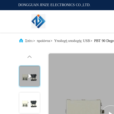
DONGGUAN JINZE ELECTRONICS CO.,LTD.
Σπίτι
>
προϊόντα
>
Υποδοχή υποδοχής USB
>
PBT 90 Degre