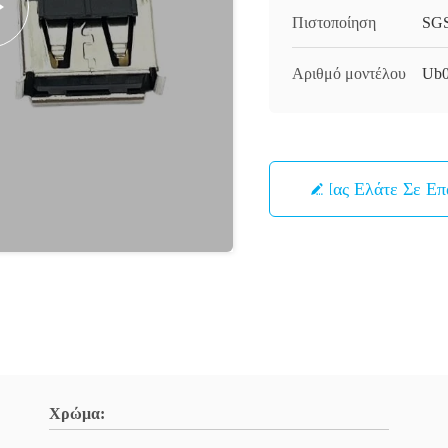
Πιστοποίηση
SG
Αριθμό μοντέλου
Ub0
Μας Ελάτε Σε Ε
Χρώμα: