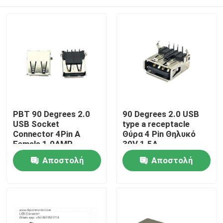
PBT 90 Degrees 2.0
90 Degrees 2.0 USB
USB Socket
type a receptacle
Connector 4Pin A
Θύρα 4 Pin Θηλυκό
Female 1.0AMP
30V 1.5A
Σπίτι
Αποστολή
Αποστολή
ερώτησης
ερώτησης
Προϊόντα
Περίπου εμείς