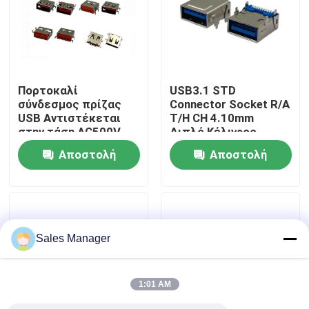
Γύρος εργοστασίων
Ποιοτικός έλεγχος
Πορτοκαλί
USB3.1 STD
σύνδεσμος πρίζας
Connector Socket R/A
USB Αντιστέκεται
T/H CH 4.10mm
Επαφή ΗΠΑ
στην τάση AC500V
Διπλό Κέλυφος
υψηλή απόδοση
Συμμορφούμενο με
Αποστολή
Αποστολή
το RoHS και Χωρίς
Ζητήστε ένα απόσπασμα
Χοαλόγόνο
ερώτησης
ερώτησης
Υποδοχή DIP USB
Sales Manager
Υποδοχή υποδοχής USB
1:01 AM
Υποδοχές USB Type C