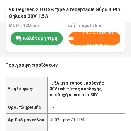
90 Degrees 2.0 USB type a receptacle Θύρα 4 Pin
Θηλυκό 30V 1.5A
MOQ：1200pcs
Τιμή：negotiable
Μας ελάτε σε
Καλύτερη τιμή
επαφή με
Περιγραφή προϊόντων
1
,
5A usb τύπος υποδοχής
,
Υψηλό φως:
30V usb τύπος υποδοχής
,
υποδοχή micro usb 30V
Όροι πληρωμής
T/T
Αριθμό μοντέλου
Ub02a-pba70-TRA