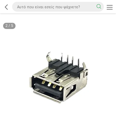
2
/
5