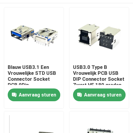
Blauw USB3.1 Een
USB3.0 Type B
Vrouwelijke STD USB
Vrouwelijk PCB USB
Connector Socket
DIP Connector Socket
PCB 9Pin
Zwart HF 180 graden
T-vorm
Huis
Aanvraag sturen
Aanvraag sturen
Producten
Ongeveer ons