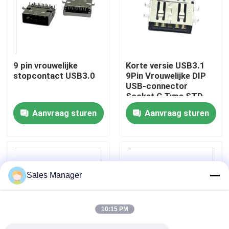
Fabrieksreis
Kwaliteitscontrole
9 pin vrouwelijke
Korte versie USB3.1
stopcontact USB3.0
9Pin Vrouwelijke DIP
USB-connector
Contact de V.S.
Socket C Type STD
Aanvraag sturen
Aanvraag sturen
Verzoek om een Citaat
DIP USB-connector
Sales Manager
USB-aansluiting
10:15 PM
USB Type C-connectoren