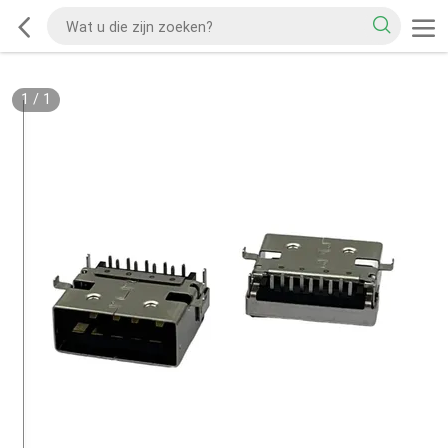
1
/
1