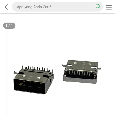
1
/
1