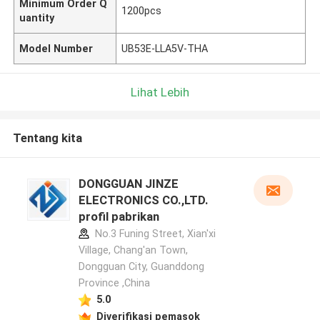
Minimum Order Q
1200pcs
uantity
Model Number
UB53E-LLA5V-THA
Lihat Lebih
Tentang kita
DONGGUAN JINZE
ELECTRONICS CO.,LTD.
profil pabrikan
No.3 Funing Street, Xian'xi
Village, Chang'an Town,
Dongguan City, Guanddong
Province ,China
5.0
Diverifikasi pemasok