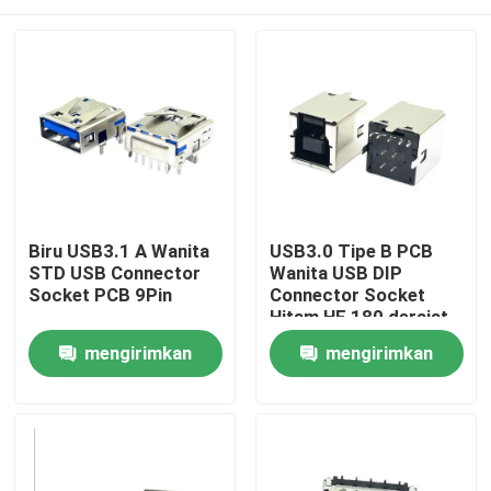
Biru USB3.1 A Wanita
USB3.0 Tipe B PCB
STD USB Connector
Wanita USB DIP
Socket PCB 9Pin
Connector Socket
Hitam HF 180 derajat
Bentuk T
Rumah
mengirimkan
mengirimkan
permintaan
permintaan
Produk
Tentang kami