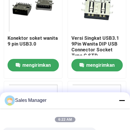
Tur Pabrik
Kontrol kualitas
Konektor soket wanita
Versi Singkat USB3.1
9 pin USB3.0
9Pin Wanita DIP USB
Connector Socket
Hubungi kami
Type C STD
mengirimkan
mengirimkan
Permintaan Penawaran
permintaan
permintaan
Konektor DIP USB
Sales Manager
Konektor Soket USB
6:22 AM
Konektor USB Tipe C