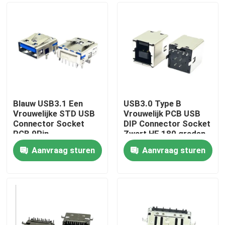
Blauw USB3.1 Een
USB3.0 Type B
Vrouwelijke STD USB
Vrouwelijk PCB USB
Connector Socket
DIP Connector Socket
PCB 9Pin
Zwart HF 180 graden
T-vorm
Aanvraag sturen
Aanvraag sturen
Thuis
Over ons
Contacten