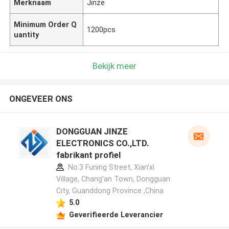
Merknaam
Jinze
Minimum Order Q
1200pcs
uantity
Bekijk meer
ONGEVEER ONS
DONGGUAN JINZE
ELECTRONICS CO.,LTD.
fabrikant profiel
No.3 Funing Street, Xian'xi
Village, Chang'an Town, Dongguan
City, Guanddong Province ,China
5.0
Geverifieerde Leverancier