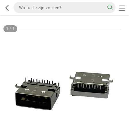
1
/
1