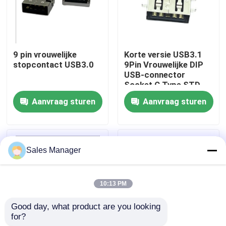
Producten
9 pin vrouwelijke
Korte versie USB3.1
DIP USB-connector
stopcontact USB3.0
9Pin Vrouwelijke DIP
USB-connector
Socket C Type STD
USB-aansluiting
Aanvraag sturen
Aanvraag sturen
USB Type C-connectoren
Sales Manager
DP-aansluiting
10:13 PM
Micro HDMI-aansluiting
Good day, what product are you looking 
for?
RJ45 vrouwelijke connectoraansluiting