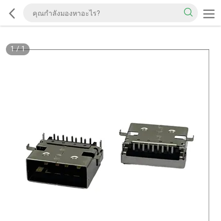
1
/
1