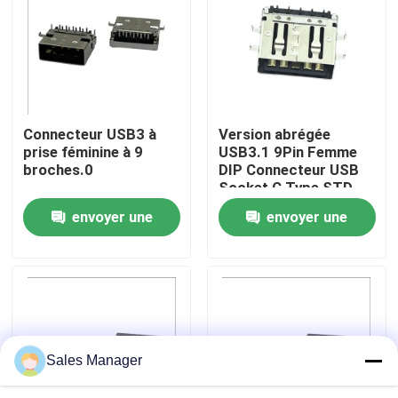
Visite d'usine
Contrôle de qualité
Connecteur USB3 à
Version abrégée
prise féminine à 9
USB3.1 9Pin Femme
Contact USA
broches.0
DIP Connecteur USB
Socket C Type STD
envoyer une
envoyer une
Demandez une citation
demande
demande
Connecteur USB DIP
Connecteur de prise USB
Sales Manager
Connecteurs USB de type C