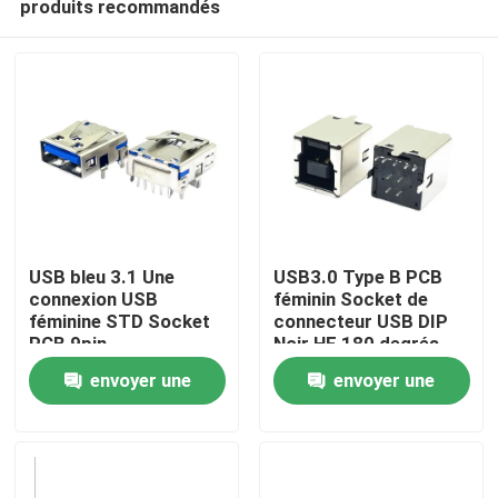
produits recommandés
USB bleu 3.1 Une
USB3.0 Type B PCB
connexion USB
féminin Socket de
féminine STD Socket
connecteur USB DIP
PCB 9pin
Noir HF 180 degrés
Maison
Forme en T
envoyer une
envoyer une
Produits
demande
demande
Au sujet de nous