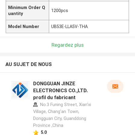
Minimum Order Q
1200pcs
uantity
Model Number
UB53E-LLA5V-THA
Regardez plus
AU SUJET DE NOUS
DONGGUAN JINZE
ELECTRONICS CO.,LTD.
profil du fabricant
No.3 Funing Street, Xian'xi
Village, Chang'an Town,
Dongguan City, Guanddong
Province ,China
5.0