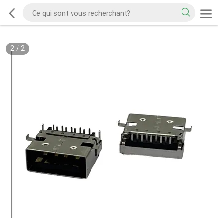
2
/
2