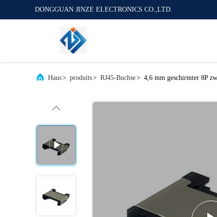
DONGGUAN JINZE ELECTRONICS CO.,LTD.
Haus
>
produits
>
RJ45-Buchse
>
4,6 mm geschirmter 8P zwe