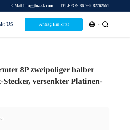
E-Mail info@jinzesk.com
TELEFON 86-769-82762551


akt US
Antrag Ein Zitat
rmter 8P zweipoliger halber
Stecker, versenkter Platinen-
na