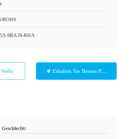
e
S/ROHS
05A-9BA3S-RHA
n Verbindung
Erhalten Sie Besten Preis
Geschlecht: