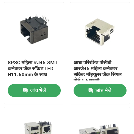
8P8C महिला RJ45 SMT
आधा परिरक्षित पीसीबी
कनेक्टर जैक सॉकेट LED
आरजे45 महिला कनेक्टर
H11.60mm के साथ
सॉकेट मॉड्यूलर जैक सिंगल
पोर्ट 1.5एएमपी
जांच भेजें
जांच भेजें
घर
उत्पाद
हमारे बारे में