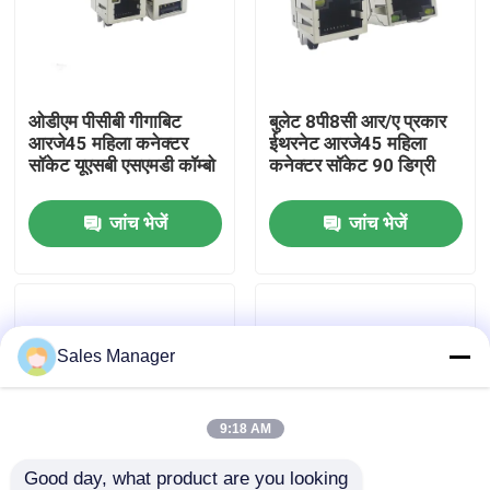
कारखाना भ्रमण
ओडीएम पीसीबी गीगाबिट
बुलेट 8पी8सी आर/ए प्रकार
गुणवत्ता नियंत्रण
आरजे45 महिला कनेक्टर
ईथरनेट आरजे45 महिला
सॉकेट यूएसबी एसएमडी कॉम्बो
कनेक्टर सॉकेट 90 डिग्री
संपर्क करें
जांच भेजें
जांच भेजें
एक उद्धरण का अनुरोध करें
डीआईपी यूएसबी कनेक्टर
Sales Manager
यूएसबी सॉकेट कनेक्टर
9:18 AM
यूएसबी टाइप सी कनेक्टर
Good day, what product are you looking 