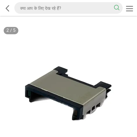
2
/
5