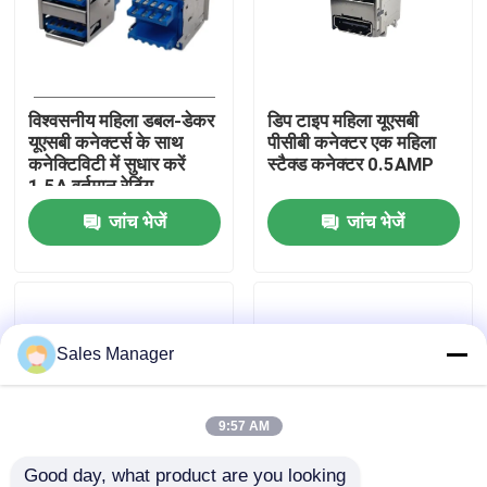
कारखाना भ्रमण
विश्वसनीय महिला डबल-डेकर
डिप टाइप महिला यूएसबी
गुणवत्ता नियंत्रण
यूएसबी कनेक्टर्स के साथ
पीसीबी कनेक्टर एक महिला
कनेक्टिविटी में सुधार करें
स्टैक्ड कनेक्टर 0.5AMP
1.5A वर्तमान रेटिंग
संपर्क करें
जांच भेजें
जांच भेजें
एक उद्धरण का अनुरोध करें
डीआईपी यूएसबी कनेक्टर
Sales Manager
यूएसबी सॉकेट कनेक्टर
9:57 AM
यूएसबी टाइप सी कनेक्टर
Good day, what product are you looking 