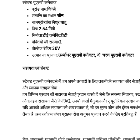
स्टैक्ड यूएसबी कनेक्टर
ब्रांड नाम:
जिन्ज़े
उत्पत्ति का स्थान:
चीन
सामग्रीः
तांबा मिश्र धातु
पिच:
2.54 मिमी
निर्माता:
टीई कनेक्टिविटी
पंक्तियों की संख्याः
2
वोल्टेज रेटिंगः
30V
उत्पाद का प्रकार:
ऊर्ध्वाधर यूएसबी कनेक्टर, दो-चरण यूएसबी कनेक्टर
सहायता एवं सेवाएं:
स्टैक्ड यूएसबी कनेक्टर्स में, हम अपने उत्पादों के लिए तकनीकी सहायता और सेवाएं 
और व्यापक ग्राहक सेवा।
हम विभिन्न प्रकार की सहायता सेवाएं प्रदान करते हैं जैसे कि समस्या निवारण
ऑनलाइन संसाधन जैसे कि FAQ, उपयोगकर्ता मैनुअल और ट्यूटोरियल प्रदान करते
यदि आपको अधिक सहायता की आवश्यकता है, तो हम मुफ्त फोन और ईमेल समर्थन प्
तैयार है।हम सर्वोत्तम संभव ग्राहक सेवा अनुभव प्रदान करने के लिए प्रतिबद्ध हैं.
टैग:
माइक्रो यूएसबी बोर्ड कनेक्टर
,
यूएसबी महिला पीसीबी
,
यूएसबी सर