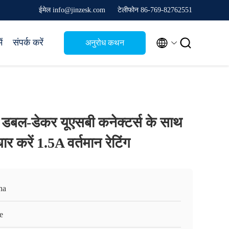
ईमेल info@jinzesk.com
टेलीफोन 86-769-82762551


ं
संपर्क करें
अनुरोध कथन
 डबल-डेकर यूएसबी कनेक्टर्स के साथ
धार करें 1.5A वर्तमान रेटिंग
na
e