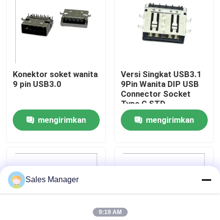
Tur Pabrik
Kontrol kualitas
Konektor soket wanita
Versi Singkat USB3.1
9 pin USB3.0
9Pin Wanita DIP USB
Hubungi kami
Connector Socket
Type C STD
mengirimkan
mengirimkan
Permintaan Penawaran
permintaan
permintaan
Konektor DIP USB
Sales Manager
Konektor Soket USB
9:19 AM
Konektor USB Tipe C