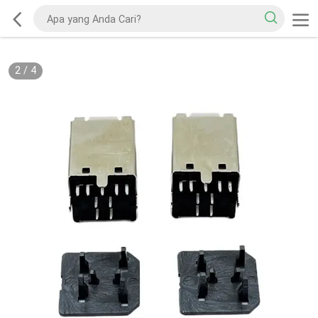
2
/
4