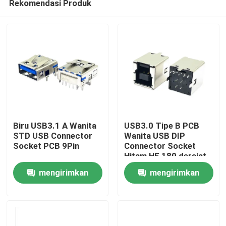
Rekomendasi Produk
Biru USB3.1 A Wanita
USB3.0 Tipe B PCB
STD USB Connector
Wanita USB DIP
Socket PCB 9Pin
Connector Socket
Hitam HF 180 derajat
Rumah
Bentuk T
mengirimkan
mengirimkan
Produk
permintaan
permintaan
Tentang kami