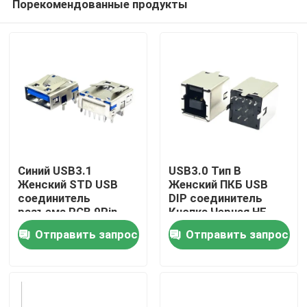
Порекомендованные продукты
Синий USB3.1
USB3.0 Тип B
Женский STD USB
Женский ПКБ USB
соединитель
DIP соединитель
разъема PCB 9Pin
Кнопка Черная HF
Дом
180 градусов Форма
Отправить запрос
Отправить запрос
T
Продукты
О нас