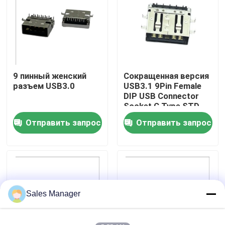
Путешествие фабрики
Проверка качества
9 пинный женский
Сокращенная версия
разъем USB3.0
USB3.1 9Pin Female
Контакт США
DIP USB Connector
Socket C Type STD
Отправить запрос
Отправить запрос
Спросите цитату
DIP-разъем USB
Разъем USB-разъема
Sales Manager
Разъемы USB типа C