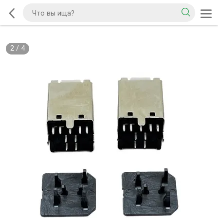
2
/
4