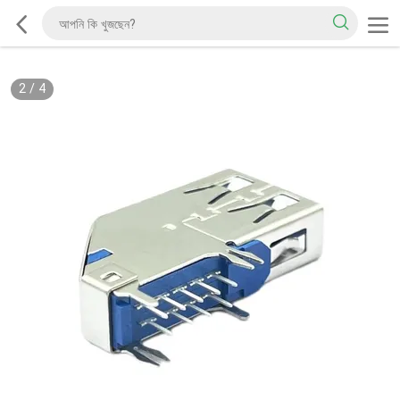
2
/
4