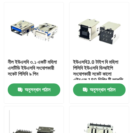
নীল ইউএসবি ৩.১ একটি মহিলা
ইউএসবি3.0 টাইপ বি মহিলা
এসটিডি ইউএসবি সংযোগকারী
পিসিবি ইউএসবি ডিআইপি
সকেট পিসিবি ৯ পিন
সংযোগকারী সকেট কালো
এইচএফ 180 ডিগ্রি টি আকৃতি
অনুসন্ধান পাঠান
অনুসন্ধান পাঠান
বাড়ি
পণ্য
আমাদের সম্পর্কে