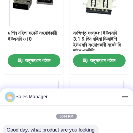
কারখানা ভ্রমণ
৯ পিন মহিলা সকেট সংযোগকারী
সংক্ষিপ্ত সংস্করণ ইউএসবি
মান নিয়ন্ত্রণ
ইউএসবি ৩।0
3.1 9 পিন মহিলা ডিআইপি
ইউএসবি সংযোগকারী সকেট সি
টাইপ এসটিডি
যোগাযোগ করুন
অনুসন্ধান পাঠান
অনুসন্ধান পাঠান
উদ্ধৃতির জন্য আবেদন
ডিপ ইউএসবি সংযোগকারী
Sales Manager
ইউএসবি সকেট সংযোগকারী
6:44 PM
ইউএসবি টাইপ সি সংযোগকারী
Good day, what product are you looking 