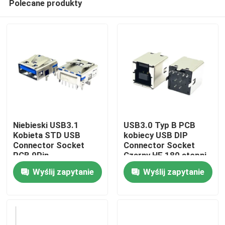
Polecane produkty
Niebieski USB3.1
USB3.0 Typ B PCB
Kobieta STD USB
kobiecy USB DIP
Connector Socket
Connector Socket
PCB 9Pin
Czarny HF 180 stopni
Dom
T
Wyślij zapytanie
Wyślij zapytanie
Produkty
O nas