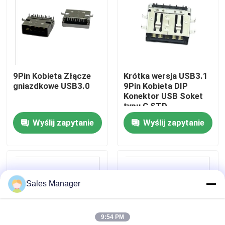
Wycieczka po fabryce
Kontrola jakości
9Pin Kobieta Złącze
Krótka wersja USB3.1
gniazdkowe USB3.0
9Pin Kobieta DIP
Skontaktuj się z nami
Konektor USB Soket
typu C STD
Wyślij zapytanie
Wyślij zapytanie
Poprosić o wycenę
Złącze USB DIP
Sales Manager
Złącze gniazda USB
9:54 PM
Złącza USB typu C