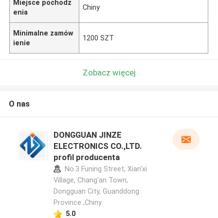
Miejsce pochodz
Chiny
enia
Minimalne zamów
1200 SZT
ienie
Zobacz więcej
O nas
DONGGUAN JINZE
ELECTRONICS CO.,LTD.
profil producenta
No.3 Funing Street, Xian'xi
Village, Chang'an Town,
Dongguan City, Guanddong
Province ,Chiny
5.0