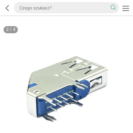
2
/
4