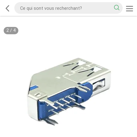
2
/
4