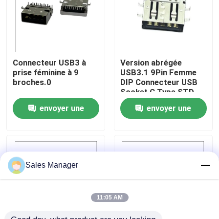
Produits
Connecteur USB DIP
Connecteur USB3 à
Version abrégée
prise féminine à 9
USB3.1 9Pin Femme
broches.0
DIP Connecteur USB
Connecteur de prise USB
Socket C Type STD
envoyer une
envoyer une
Connecteurs USB de type C
demande
demande
Connecteur de prise DP
Sales Manager
Prise micro-HDMI
11:05 AM
Prise de connecteur femelle RJ45