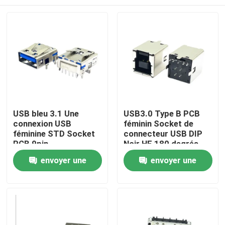
USB bleu 3.1 Une
USB3.0 Type B PCB
connexion USB
féminin Socket de
féminine STD Socket
connecteur USB DIP
PCB 9pin
Noir HF 180 degrés
Forme en T
Accueil
envoyer une
envoyer une
demande
demande
A propos de nous
Contacts