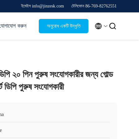
ইমেইল info@jinzesk.com
টেলিফোন 86-769-82762551


যোগাযোগ করুন
অনুরোধ একটি উদ্ধৃতি
িপি ২০ পিন পুরুষ সংযোগকারীর জন্য গোল্ড
র্ট ডিপি পুরুষ সংযোগকারী
na
e