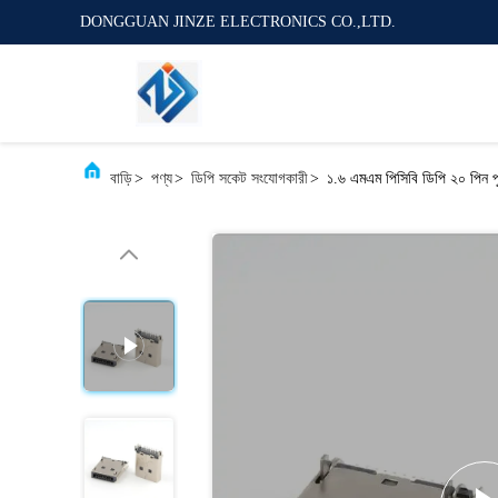
DONGGUAN JINZE ELECTRONICS CO.,LTD.
বাড়ি
>
পণ্য
>
ডিপি সকেট সংযোগকারী
>
১.৬ এমএম পিসিবি ডিপি ২০ পিন পুর