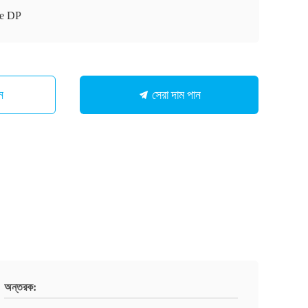
e DP
সেরা দাম পান
ন
অন্তরক: