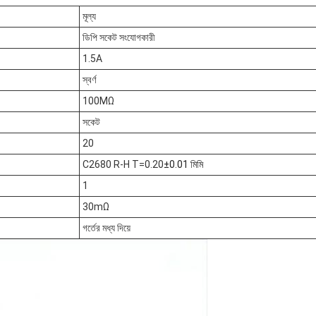
মূল্য
ডিপি সকেট সংযোগকারী
1.5A
স্বর্ণ
100MΩ
সকেট
20
C2680 R-H T=0.20
±0.01 মিমি
1
30mΩ
গর্তের মধ্য দিয়ে