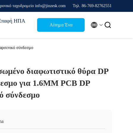
ρονικό ταχυδρομείο info@jinzesk.com
Τηλ. 86-769-82762551
Επαφή ΗΠΑ


Αίτημα Ένα
απόσπασμα
αρσενικό σύνδεσμο
σωμένο διαφωτιστικό θύρα DP
δεσμο για 1.6MM PCB DP
κό σύνδεσμο
na