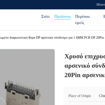
Ηλεκτ
Σπίτι
Προϊόντα
Περίπου
εμείς
ωμένο διαφωτιστικό θύρα DP αρσενικό σύνδεσμο για 1.6MM PCB DP 20Pin 
Χρυσό επιχρυ
αρσενικό σύν
20Pin αρσενι
Place of Origin
Chi