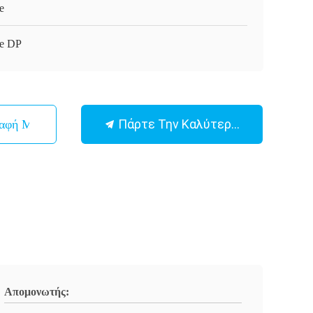
e
e DP
Πάρτε Την Καλύτερη Τιμή
παφή Με
Απομονωτής: