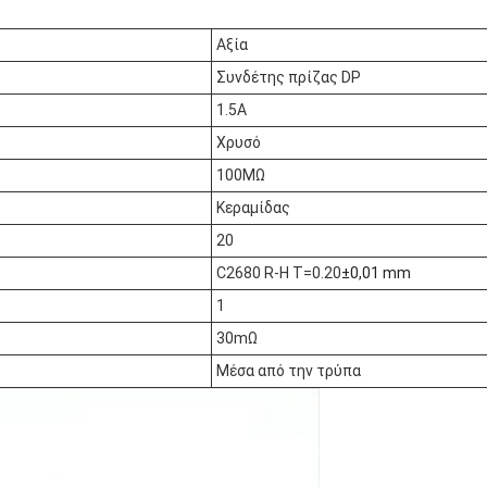
Αξία
Συνδέτης πρίζας DP
1.5Α
Χρυσό
100MΩ
Κεραμίδας
20
C2680 R-H T=0.20
±0,01 mm
1
30mΩ
Μέσα από την τρύπα