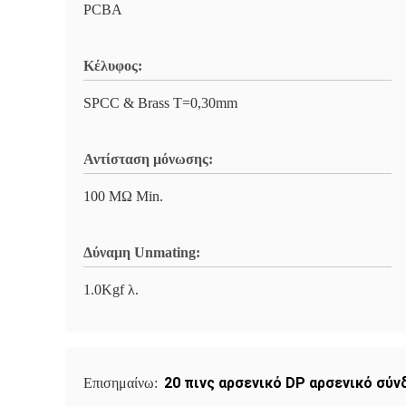
PCBA
Κέλυφος:
SPCC & Brass T=0,30mm
Αντίσταση μόνωσης:
100 MΩ Min.
Δύναμη Unmating:
1.0Kgf λ.
20 πινς αρσενικό DP αρσενικό σύ
Επισημαίνω: