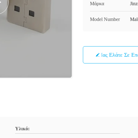
Μάρκα
Jinz
Model Number
Mal
Μας Ελάτε Σε Ε
Υλικό: