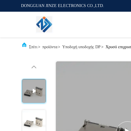
DONGGUAN JINZE ELECTRONICS CO.,LTD.
Σπίτι
>
προϊόντα
>
Υποδοχή υποδοχής DP
>
Χρυσό επιχρυσ