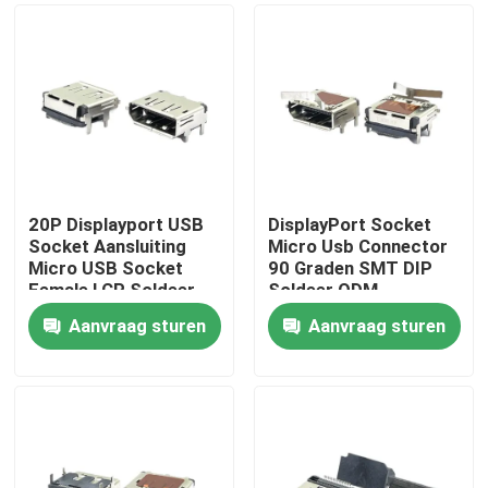
20P Displayport USB
DisplayPort Socket
Socket Aansluiting
Micro Usb Connector
Micro USB Socket
90 Graden SMT DIP
Female LCP Soldeer
Soldeer ODM
Plating 40V
Aanvraag sturen
Aanvraag sturen
Thuis
Over ons
Contacten