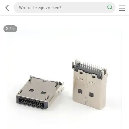
2
/
6