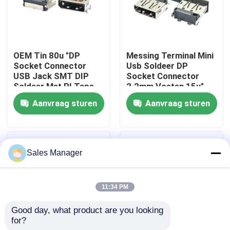
Producten
OEM Tin 80u "DP
Messing Terminal Mini
DIP USB-connector
Socket Connector
Usb Soldeer DP
USB Jack SMT DIP
Socket Connector
Soldeer Met PI Tape
2.2mm Voeten 15u"
USB-aansluiting
Plating
Aanvraag sturen
Aanvraag sturen
USB Type C-connectoren
Sales Manager
DP-aansluiting
11:34 PM
Micro HDMI-aansluiting
Good day, what product are you looking 
for?
RJ45 vrouwelijke connectoraansluiting