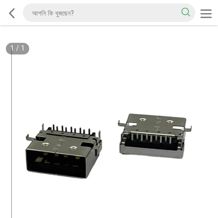
1
/
1