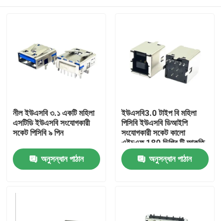
নীল ইউএসবি ৩.১ একটি মহিলা
ইউএসবি3.0 টাইপ বি মহিলা
এসটিডি ইউএসবি সংযোগকারী
পিসিবি ইউএসবি ডিআইপি
সকেট পিসিবি ৯ পিন
সংযোগকারী সকেট কালো
এইচএফ 180 ডিগ্রি টি আকৃতি
বাড়ি
অনুসন্ধান পাঠান
অনুসন্ধান পাঠান
পণ্য
আমাদের সম্পর্কে