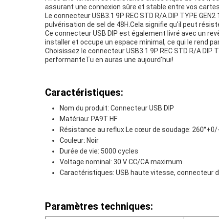
assurant une connexion sûre et stable entre vos cartes 
Le connecteur USB3.1 9P REC STD R/A DIP TYPE GEN2 1
pulvérisation de sel de 48H.Cela signifie qu'il peut résis
Ce connecteur USB DIP est également livré avec un revêt
installer et occupe un espace minimal, ce qui le rend pa
Choisissez le connecteur USB3.1 9P REC STD R/A DIP T
performanteTu en auras une aujourd'hui!
Caractéristiques:
Nom du produit: Connecteur USB DIP
Matériau: PA9T HF
Résistance au reflux Le cœur de soudage: 260°+0/-
Couleur: Noir
Durée de vie: 5000 cycles
Voltage nominal: 30 V CC/CA maximum.
Caractéristiques: USB haute vitesse, connecteur d
Paramètres techniques: