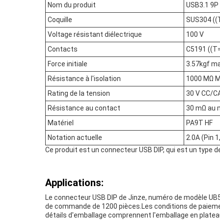
Nom du produit
USB3.1 9P
Coquille
SUS304 ((
Voltage résistant diélectrique
100 V
Contacts
C5191 ((T
Force initiale
3.57kgf m
Résistance à l'isolation
1000 MΩ M
Rating de la tension
30 V CC/C
Résistance au contact
30 mΩ au
Matériel
PA9T HF
Notation actuelle
2.0A (Pin 1,
Ce produit est un connecteur USB DIP, qui est un type d
Applications:
Le connecteur USB DIP de Jinze, numéro de modèle UB53E
de commande de 1200 pièces.Les conditions de paiement 
détails d'emballage comprennent l'emballage en plateau