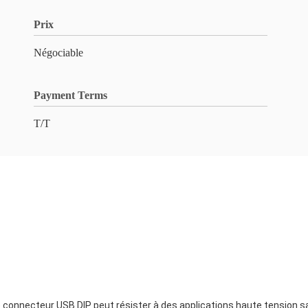
Prix
Négociable
Payment Terms
T/T
ce connecteur USB DIP peut résister à des applications haute tension