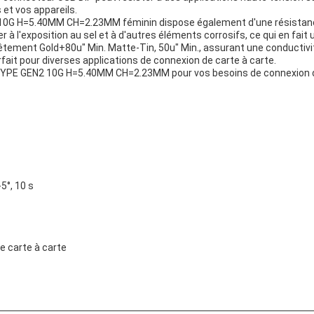
et vos appareils.
0G H=5.40MM CH=2.23MM féminin dispose également d'une résistance
ter à l'exposition au sel et à d'autres éléments corrosifs, ce qui en fai
ement Gold+80u" Min. Matte-Tin, 50u" Min., assurant une conductivité 
rfait pour diverses applications de connexion de carte à carte.
YPE GEN2 10G H=5.40MM CH=2.23MM pour vos besoins de connexion de ca
5°, 10 s
e carte à carte