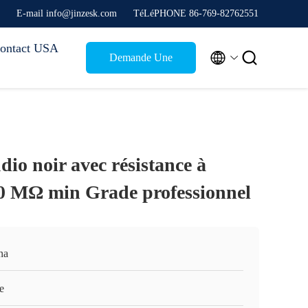
E-mail info@jinzesk.com
TéLéPHONE 86-769-82762551
ontact USA


Demande Une
citation
io noir avec résistance à
000 MΩ min Grade professionnel
na
e