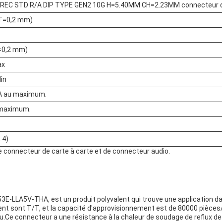
 REC STD R/A DIP TYPE GEN2 10G H=5.40MM CH=2.23MM connecteur de
T=0,2 mm)
=0,2 mm)
ax
in
A au maximum.
 maximum.
 4)
e connecteur de carte à carte et de connecteur audio.
-LLA5V-THA, est un produit polyvalent qui trouve une application dan
sont T/T, et la capacité d'approvisionnement est de 80000 pièces/jour.
.Ce connecteur a une résistance à la chaleur de soudage de reflux de 