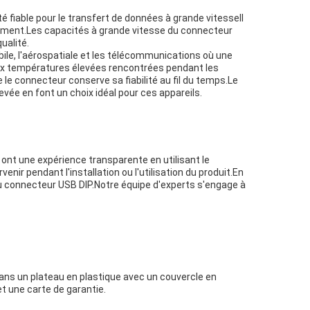
 fiable pour le transfert de données à grande vitesseIl
strement.Les capacités à grande vitesse du connecteur
ualité.
bile, l'aérospatiale et les télécommunications où une
r aux températures élevées rencontrées pendant les
 le connecteur conserve sa fiabilité au fil du temps.Le
evée en font un choix idéal pour ces appareils.
ont une expérience transparente en utilisant le
ir pendant l'installation ou l'utilisation du produit.En
u connecteur USB DIP.Notre équipe d'experts s'engage à
ans un plateau en plastique avec un couvercle en
t une carte de garantie.