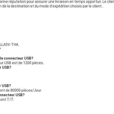
onne réputation pour assurer une livraison en temps opportun. Le clien
 de la destination et du mode d'expédition choisis par le client..
-LLA5V-THA.
?
 le connecteur USB?
ur USB est de 1200 pièces.
ur USB?
ur USB?
ent de 80000 pièces/Jour.
connecteur USB?
sont T/T.