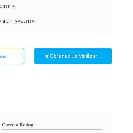
S/ROHS
53E-LLA5V-THA
Obtenez Le Meilleur Prix
ous
Current Rating: