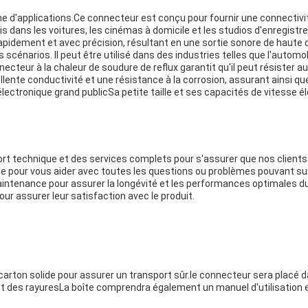
 d'applications.Ce connecteur est conçu pour fournir une connectivité
ris dans les voitures, les cinémas à domicile et les studios d'enregi
pidement et avec précision, résultant en une sortie sonore de haute q
cénarios. Il peut être utilisé dans des industries telles que l'automo
nnecteur à la chaleur de soudure de reflux garantit qu'il peut résiste
ente conductivité et une résistance à la corrosion, assurant ainsi que
ectronique grand publicSa petite taille et ses capacités de vitesse él
ort technique et des services complets pour s'assurer que nos clients 
 pour vous aider avec toutes les questions ou problèmes pouvant surven
aintenance pour assurer la longévité et les performances optimales d
our assurer leur satisfaction avec le produit.
arton solide pour assurer un transport sûr.le connecteur sera placé d
et des rayuresLa boîte comprendra également un manuel d'utilisation e