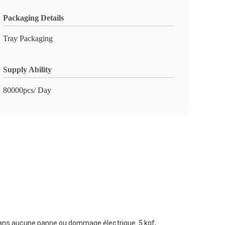
Packaging Details
Tray Packaging
Supply Ability
80000pcs/ Day
 sans aucune panne ou dommage électrique..5 kgf,