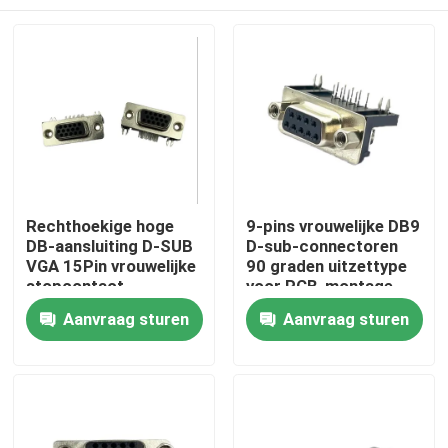
Rechthoekige hoge
9-pins vrouwelijke DB9
DB-aansluiting D-SUB
D-sub-connectoren
VGA 15Pin vrouwelijke
90 graden uitzettype
stopcontact
voor PCB-montage
Huis
Aanvraag sturen
Aanvraag sturen
Producten
Ongeveer ons