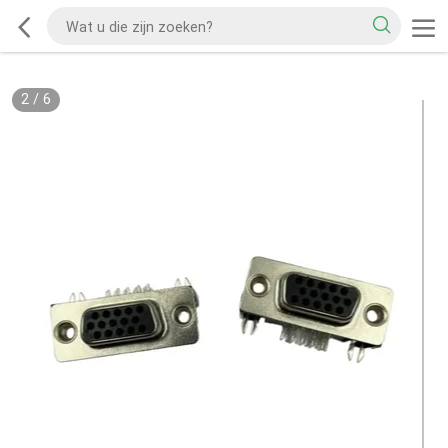
2
/
6