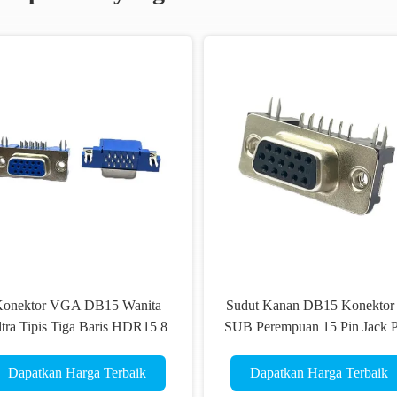
onektor VGA DB15 Wanita
Sudut Kanan DB15 Konektor
tra Tipis Tiga Baris HDR15 8
SUB Perempuan 15 Pin Jack P
Pin High Density D Sub
OEM
Connector
Dapatkan Harga Terbaik
Dapatkan Harga Terbaik