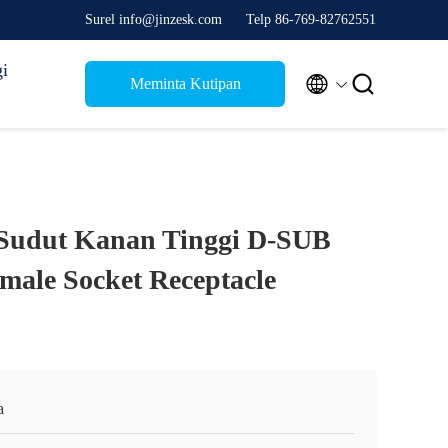
Surel info@jinzesk.com
Telp 86-769-82762551
i


Meminta Kutipan
Sudut Kanan Tinggi D-SUB
ale Socket Receptacle
a