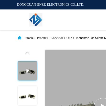
DONGGUAN JINZE ELECTRONICS CO.,LTD.
Rumah
>
Produk
>
Konektor D-sub
>
Konektor DB Sudut K