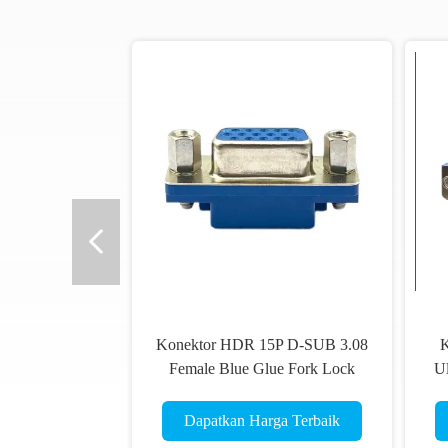
Konektor HDR 15P D-SUB 3.08
K
Female Blue Glue Fork Lock
Ul
Female To DB15 Female Adapter
Dapatkan Harga Terbaik