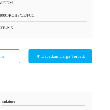
M/ODM
O9001/ROHS/CE/FCC
TE-P15
mi
Dapatkan Harga Terbaik
isolator: