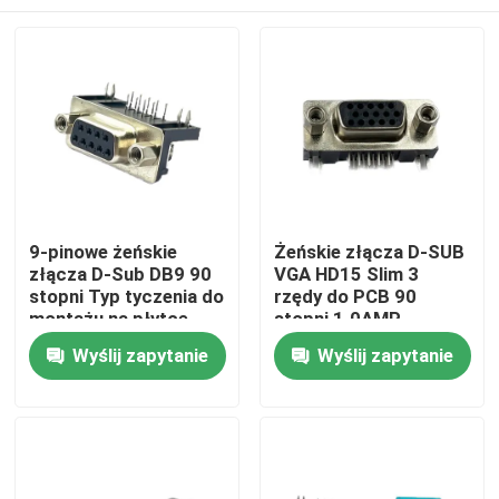
9-pinowe żeńskie
Żeńskie złącza D-SUB
złącza D-Sub DB9 90
VGA HD15 Slim 3
stopni Typ tyczenia do
rzędy do PCB 90
montażu na płytce
stopni 1.0AMP
drukowanej
Dom
Wyślij zapytanie
Wyślij zapytanie
O nas
Łączność