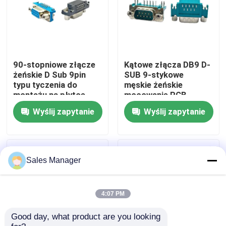
Produkty
Złącze USB DIP
90-stopniowe złącze
Kątowe złącza DB9 D-
żeńskie D Sub 9pin
SUB 9-stykowe
typu tyczenia do
męskie żeńskie
Złącze gniazda USB
montażu na płytce
mocowanie PCB
drukowanej
Wyślij zapytanie
Wyślij zapytanie
Złącza USB typu C
Złącze gniazda DP
Sales Manager
Gniazdo micro HDMI
4:07 PM
Good day, what product are you looking 
Gniazdo złącza żeńskiego RJ45