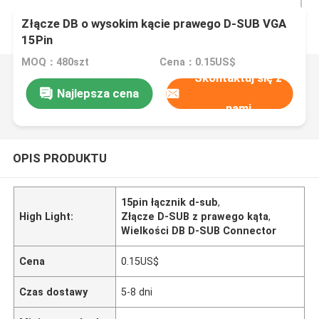
Złącze DB o wysokim kącie prawego D-SUB VGA
15Pin
MOQ：480szt
Cena：0.15US$
Skontaktuj się z
Najlepsza cena
nami
OPIS PRODUKTU
15pin łącznik d-sub
,
High Light:
Złącze D-SUB z prawego kąta
,
Wielkości DB D-SUB Connector
Cena
0.15US$
Czas dostawy
5-8 dni