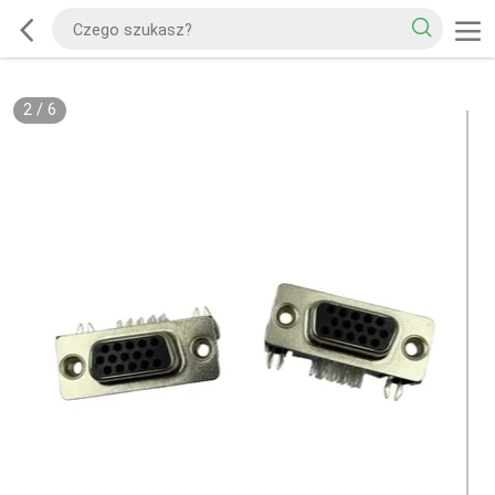
2
/
6