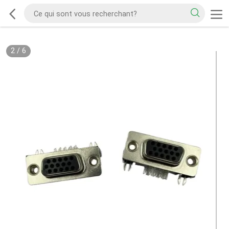
2
/
6