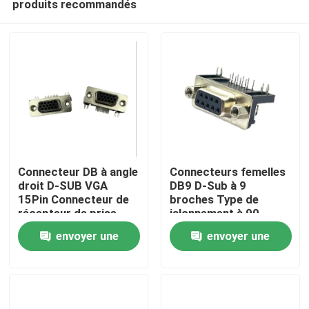
produits recommandés
Connecteur DB à angle
Connecteurs femelles
droit D-SUB VGA
DB9 D-Sub à 9
15Pin Connecteur de
broches Type de
récepteur de prise
jalonnement à 90
Maison
féminine
degrés pour montage
envoyer une
envoyer une
sur circuit imprimé
Produits
demande
demande
Au sujet de nous