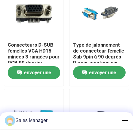
Visite d'usine
Contrôle de qualité
Connecteurs D-SUB
Type de jalonnement
femelles VGA HD15
de connecteur femelle
Contact USA
minces 3 rangées pour
Sub 9pin à 90 degrés
PCB 90 degrés
D pour montage sur
1.0AMP
circuit imprimé
envoyer une
envoyer une
Demandez une citation
demande
demande
Connecteur USB DIP
Connecteur de prise USB
Sales Manager
Connecteurs USB de type C