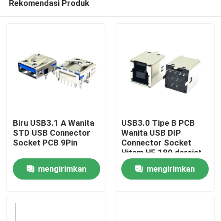
Rekomendasi Produk
Biru USB3.1 A Wanita
USB3.0 Tipe B PCB
STD USB Connector
Wanita USB DIP
Socket PCB 9Pin
Connector Socket
Hitam HF 180 derajat
Rumah
Bentuk T
mengirimkan
mengirimkan
Produk
permintaan
permintaan
Tentang kami