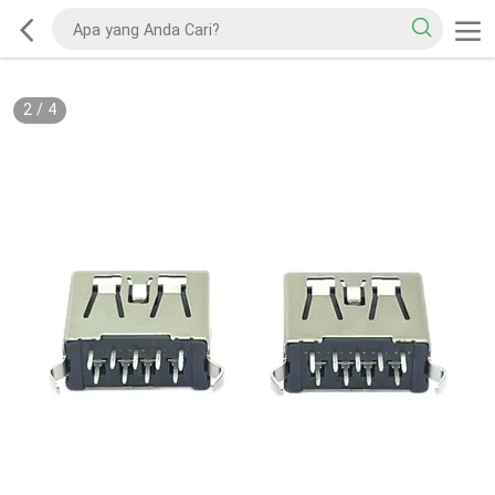
2
/
4