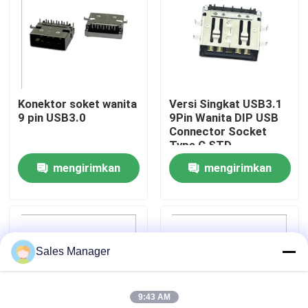
Tur Pabrik
Kontrol kualitas
Konektor soket wanita
Versi Singkat USB3.1
9 pin USB3.0
9Pin Wanita DIP USB
Hubungi kami
Connector Socket
Type C STD
mengirimkan
mengirimkan
Permintaan Penawaran
permintaan
permintaan
Konektor DIP USB
Sales Manager
Konektor Soket USB
9:43 AM
Konektor USB Tipe C