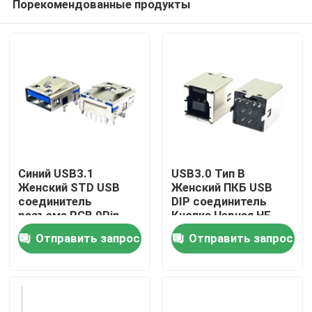
Порекомендованные продукты
Синий USB3.1
USB3.0 Тип B
Женский STD USB
Женский ПКБ USB
соединитель
DIP соединитель
разъема PCB 9Pin
Кнопка Черная HF
Дом
180 градусов Форма
Отправить запрос
Отправить запрос
T
Продукты
О нас