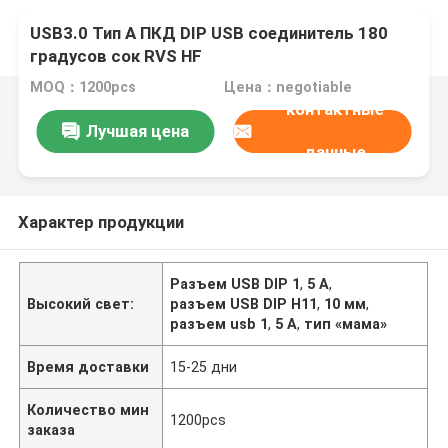
USB3.0 Тип A ПКД DIP USB соединитель 180
градусов сок RVS HF
MOQ：1200pcs
Цена：negotiable
контактные
Лучшая цена
данные
Характер продукции
Разъем USB DIP 1
,
5 А
,
Высокий свет:
разъем USB DIP H11
,
10 мм
,
разъем usb 1
,
5 А
,
тип «мама»
Время доставки
15-25 дни
Количество мин
1200pcs
заказа