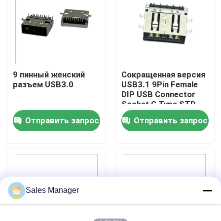
Путешествие фабрики
Проверка качества
9 пинный женский
Сокращенная версия
разъем USB3.0
USB3.1 9Pin Female
Контакт США
DIP USB Connector
Socket C Type STD
Отправить запрос
Отправить запрос
Спросите цитату
DIP-разъем USB
Разъем USB-разъема
Sales Manager
Разъемы USB типа C