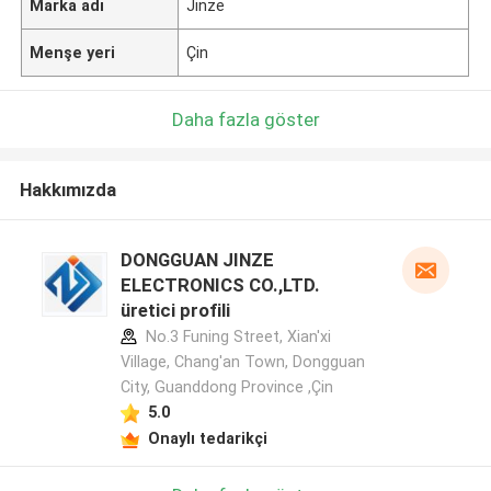
Marka adı
Jinze
Menşe yeri
Çin
Daha fazla göster
Hakkımızda
DONGGUAN JINZE
ELECTRONICS CO.,LTD.
üretici profili
No.3 Funing Street, Xian'xi
Village, Chang'an Town, Dongguan
City, Guanddong Province ,Çin
5.0
Onaylı tedarikçi