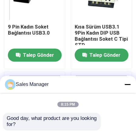
Ürünler
9 Pin Kadın Soket
Kısa Sürüm USB3.1
Bağlantısı USB3.0
9Pin Kadın DIP USB
DIP USB Konektörü
Bağlantısı Soket C Tipi
STD
Talep Gönder
Talep Gönder
USB Soket Konnektörü
USB C Tipi Konnektörler
Sales Manager
DP Soket Konnektörü
8:15 PM
Mikro HDMI Soketi
Good day, what product are you looking 
for?
RJ45 Dişi Konnektör Soketi
9Pin DIP USB3.1 Kadın
Yüksek Hızlı DIP